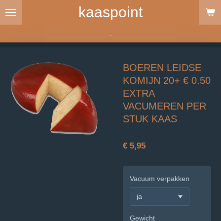
kaaspoint
Ga
direct
naar
.
de
hoofdinhoud
BOEREN LEIDSE
KOMIJN 20+ € 0.50
EXTRA
VACUMEREN PER
STUK KAAS
€ 5,95
Vacuum verpakken
Gewicht